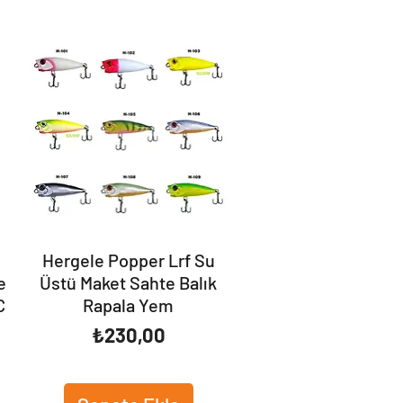
Hergele Popper Lrf Su
e
Üstü Maket Sahte Balık
C
Rapala Yem
Fiyat
₺230,00