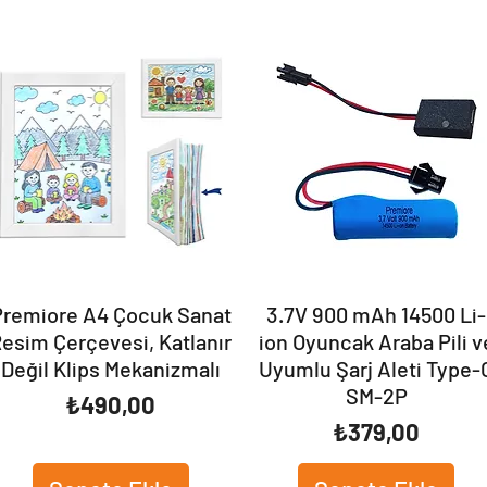
Premiore A4 Çocuk Sanat
3.7V 900 mAh 14500 Li-
esim Çerçevesi, Katlanır
ion Oyuncak Araba Pili v
Değil Klips Mekanizmalı
Uyumlu Şarj Aleti Type-
SM-2P
Fiyat
₺490,00
Fiyat
₺379,00