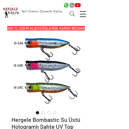
Yerli Üretim, Güvenilir Kalite.
400 TL ÜZERİ ALIŞVERİŞLERDE KARGO BEDAVA
Hergele Bombastic Su Üstü
Hologramlı Sahte UV Top