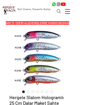
Yerli Üretim, Güvenilir Kalite.
400 TL ÜZERİ ALIŞVERİŞLERDE KARGO BEDAVA
Hergele Slalom Hologramlı
25 Cm Dalar Maket Sahte